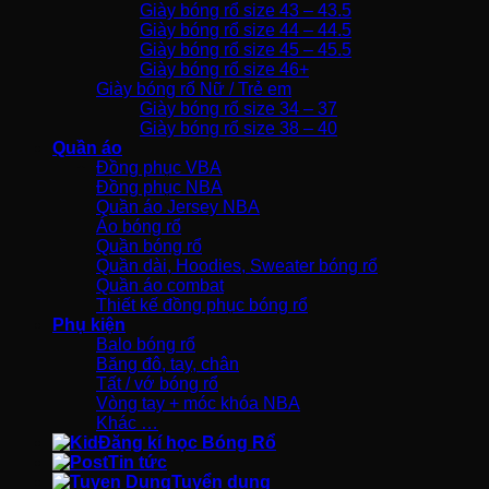
Giày bóng rổ size 43 – 43.5
Giày bóng rổ size 44 – 44.5
Giày bóng rổ size 45 – 45.5
Giày bóng rổ size 46+
Giày bóng rổ Nữ / Trẻ em
Giày bóng rổ size 34 – 37
Giày bóng rổ size 38 – 40
Quần áo
Đồng phục VBA
Đồng phục NBA
Quần áo Jersey NBA
Áo bóng rổ
Quần bóng rổ
Quần dài, Hoodies, Sweater bóng rổ
Quần áo combat
Thiết kế đồng phục bóng rổ
Phụ kiện
Balo bóng rổ
Băng đô, tay, chân
Tất / vớ bóng rổ
Vòng tay + móc khóa NBA
Khác …
Đăng kí học Bóng Rổ
Tin tức
Tuyển dụng