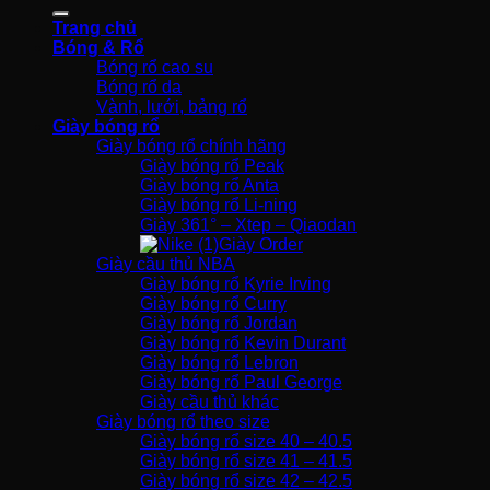
kiếm:
Trang chủ
Bóng & Rổ
Bóng rổ cao su
Bóng rổ da
Vành, lưới, bảng rổ
Giày bóng rổ
Giày bóng rổ chính hãng
Giày bóng rổ Peak
Giày bóng rổ Anta
Giày bóng rổ Li-ning
Giày 361° – Xtep – Qiaodan
Giày Order
Giày cầu thủ NBA
Giày bóng rổ Kyrie Irving
Giày bóng rổ Curry
Giày bóng rổ Jordan
Giày bóng rổ Kevin Durant
Giày bóng rổ Lebron
Giày bóng rổ Paul George
Giày cầu thủ khác
Giày bóng rổ theo size
Giày bóng rổ size 40 – 40.5
Giày bóng rổ size 41 – 41.5
Giày bóng rổ size 42 – 42.5