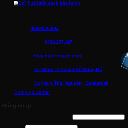
Chính sách bảo hành
Liên hệ
Hotline:
0869.620.893
Gọi mua hàng:
0392.257.127
Website:
chuyendobongro.com
Fanpage:
Tel Store - Chuyên Đồ Bóng Rổ
Fanpage:
Dunkers Thái Nguyên - Basketball
Trainning Center
Đăng nhập
Bắt
Tên tài khoản hoặc địa chỉ email
*
buộc
Bắt
Mật khẩu
*