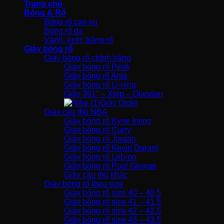
Trang chủ
Bóng & Rổ
Bóng rổ cao su
Bóng rổ da
Vành, lưới, bảng rổ
Giày bóng rổ
Giày bóng rổ chính hãng
Giày bóng rổ Peak
Giày bóng rổ Anta
Giày bóng rổ Li-ning
Giày 361° – Xtep – Qiaodan
Giày Order
Giày cầu thủ NBA
Giày bóng rổ Kyrie Irving
Giày bóng rổ Curry
Giày bóng rổ Jordan
Giày bóng rổ Kevin Durant
Giày bóng rổ Lebron
Giày bóng rổ Paul George
Giày cầu thủ khác
Giày bóng rổ theo size
Giày bóng rổ size 40 – 40.5
Giày bóng rổ size 41 – 41.5
Giày bóng rổ size 42 – 42.5
Giày bóng rổ size 43 – 43.5