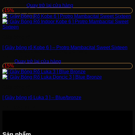
1
₫
–
960.000
₫
Quay trở lại cửa hàng
-15%
Giỏ hàng
Giày bóng rổ
[ Giày bóng rổ Kobe 6 ] – Protro Mambacital Sweet Sixteen
Chưa có sản phẩm trong giỏ hàng.
1
₫
–
890.000
₫
Quay trở lại cửa hàng
-15%
Giày bóng rổ
[ Giày bóng rổ Luka 3 ] – Blue/bronze
1
₫
–
920.000
₫
Sản phẩm