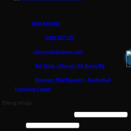
Liên hệ
Hotline:
0869.620.893
Gọi mua hàng:
0392.257.127
Website:
chuyendobongro.com
Fanpage:
Tel Store - Chuyên Đồ Bóng Rổ
Fanpage:
Dunkers Thái Nguyên - Basketball
Trainning Center
Đăng nhập
Bắt
Tên tài khoản hoặc địa chỉ email
*
buộc
Bắt
Mật khẩu
*
buộc