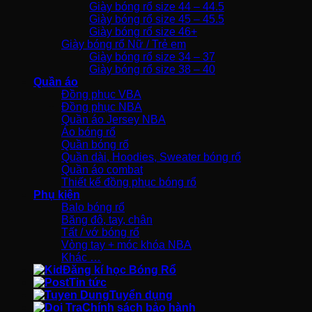
Giày bóng rổ size 44 – 44.5
Giày bóng rổ size 45 – 45.5
Giày bóng rổ size 46+
Giày bóng rổ Nữ / Trẻ em
Giày bóng rổ size 34 – 37
Giày bóng rổ size 38 – 40
Quần áo
Đồng phục VBA
Đồng phục NBA
Quần áo Jersey NBA
Áo bóng rổ
Quần bóng rổ
Quần dài, Hoodies, Sweater bóng rổ
Quần áo combat
Thiết kế đồng phục bóng rổ
Phụ kiện
Balo bóng rổ
Băng đô, tay, chân
Tất / vớ bóng rổ
Vòng tay + móc khóa NBA
Khác …
Đăng kí học Bóng Rổ
Tin tức
Tuyển dụng
Chính sách bảo hành