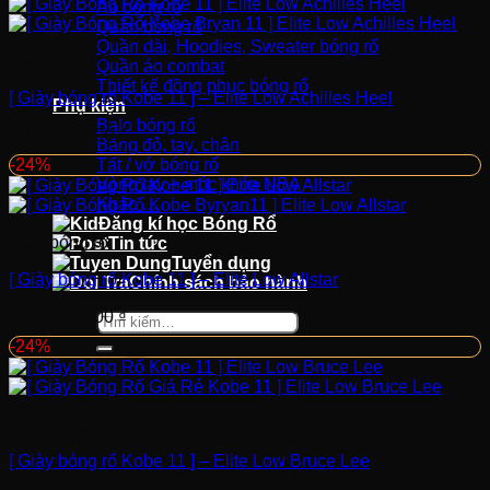
Áo bóng rổ
Quần bóng rổ
Quần dài, Hoodies, Sweater bóng rổ
Giày bóng rổ
Quần áo combat
Thiết kế đồng phục bóng rổ
[ Giày bóng rổ Kobe 11 ] – Elite Low Achilles Heel
Phụ kiện
Balo bóng rổ
1
₫
–
960.000
₫
Băng đô, tay, chân
-24%
Tất / vớ bóng rổ
Vòng tay + móc khóa NBA
Khác …
Đăng kí học Bóng Rổ
Giày bóng rổ
Tin tức
Tuyển dụng
[ Giày bóng rổ Kobe 11 ] – Elite Low Allstar
Chính sách bảo hành
1
₫
–
960.000
₫
Tìm
kiếm:
-24%
Giày bóng rổ
[ Giày bóng rổ Kobe 11 ] – Elite Low Bruce Lee
Chưa có sản phẩm trong giỏ hàng.