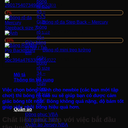
bóng
380.000
₫
rổ size
45 –
-7%
45.5
Giày
Bóng rổ da Step Back – Mercury
bóng
Giá
Giá
450.000
₫
420.000
₫
rổ size
gốc
hiện
46+
-16%
là:
tại
Giày bóng
450.000 ₫.
là:
rổ Nữ / Trẻ
Bảng rổ mini treo tường
420.000 ₫.
em
Giày
Giá
Giá
450.000
₫
380.000
₫
bóng
gốc
hiện
rổ size
là:
tại
34 –
Mô tả
450.000 ₫.
là:
37
Thông tin bổ sung
380.000 ₫.
Giày
bóng
Việc chọn bóng dành cho newbie (các bạn mới tập
rổ size
chơi) thì bóng rổ cao su sẽ giúp bạn có được cảm
38 –
giác bóng tốt nhất. Bóng không quá nặng, độ bám tốt
40
giúp việc nhồi bóng hiệu quả hơn.
Quần áo
Đồng phục VBA
Chất liệu phù hợp với việc bắt đầu
Đồng phục NBA
Quần áo Jersey NBA
tập luyện