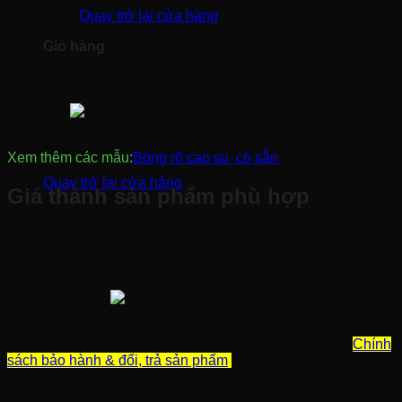
Bóng rổ Size 6
: Dành cho Nam (Từ 11-13)
Quay trở lại cửa hàng
Bóng tiêu chuẩn thi đấu dành cho Nữ (Từ 12 tuổi trở lên)
Giỏ hàng
Bóng rổ Size 7
: Bóng tiêu chuẩn thi đấu dành cho Nam (Từ
14 tuổi trở lên)
[ Bóng Rổ Cao Su ] Akpro Abx4 (cam) Chính Hãng
Chưa có sản phẩm trong giỏ hàng.
Xem thêm các mẫu:
Bóng rổ cao su có sẵn
Quay trở lại cửa hàng
Giá thành sản phẩm phù hợp
Để đáp ứng mọi nhu cầu của ACE Ballers và quý khách
hàng. Tel-Store luôn cố gắng mang đến nhiều sự lựa chọn từ
mẫu mã đến giá thành sản phẩm
[ Bóng Rổ Cao Su ] Akpro Abx4 (cam)
Ngoài ra, khi mua hàng tại shop bạn sẽ được hưởng
Chính
sách bảo hành & đổi, trả sản phẩm
đối với sản phẩm!