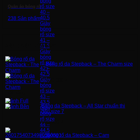
bóng
rổ size
Quần áo bóng rổ
40 –
40.5
238 Sản phẩm
Giày
bóng
rổ size
41 –
Sản phẩm vừa xem
41.5
Giày
bóng
rổ size
Bóng rổ da Stepback – The Charm size
42 –
7
42.5
Giày
400.000
₫
bóng
rổ size
Hết hàng
43 –
43.5
Bóng da Stepback – All Star chuẩn thi
Giày
đấu size 7
bóng
rổ size
580.000
₫
44 –
44.5
Bóng rổ da Stepback – Cam
Giày