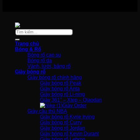
Copyright 2026 ©
Tel - Store
Tìm
kiếm:
Trang chủ
Bóng & Rổ
Bóng rổ cao su
Bóng rổ da
Vành, lưới, bảng rổ
Giày bóng rổ
Giày bóng rổ chính hãng
Giày bóng rổ Peak
Giày bóng rổ Anta
Giày bóng rổ Li-ning
Giày 361° – Xtep – Qiaodan
Giày Order
Giày cầu thủ NBA
Giày bóng rổ Kyrie Irving
Giày bóng rổ Curry
Giày bóng rổ Jordan
Giày bóng rổ Kevin Durant
Giày bóng rổ Lebron