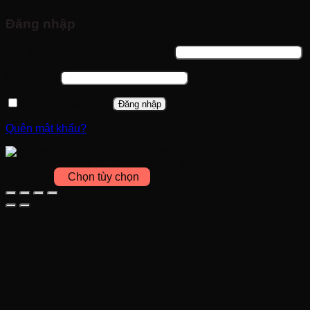
Đăng nhập
Bắt
Tên tài khoản hoặc địa chỉ email
*
buộc
Bắt
Mật khẩu
*
buộc
Ghi nhớ mật khẩu
Đăng nhập
Quên mật khẩu?
[ Bóng rổ cao su ] – Akpro ABX4 (Cam)
219.000
₫
Chọn tùy chọn