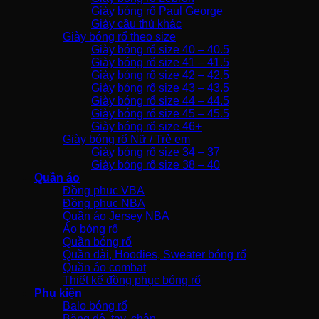
Giày bóng rổ Paul George
Giày cầu thủ khác
Giày bóng rổ theo size
Giày bóng rổ size 40 – 40.5
Giày bóng rổ size 41 – 41.5
Giày bóng rổ size 42 – 42.5
Giày bóng rổ size 43 – 43.5
Giày bóng rổ size 44 – 44.5
Giày bóng rổ size 45 – 45.5
Giày bóng rổ size 46+
Giày bóng rổ Nữ / Trẻ em
Giày bóng rổ size 34 – 37
Giày bóng rổ size 38 – 40
Quần áo
Đồng phục VBA
Đồng phục NBA
Quần áo Jersey NBA
Áo bóng rổ
Quần bóng rổ
Quần dài, Hoodies, Sweater bóng rổ
Quần áo combat
Thiết kế đồng phục bóng rổ
Phụ kiện
Balo bóng rổ
Băng đô, tay, chân