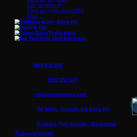
Tất / vớ bóng rổ
Vòng tay + móc khóa NBA
Khác …
Đăng kí học Bóng Rổ
Tin tức
Tuyển dụng
Chính sách bảo hành
Liên hệ
Hotline:
0869.620.893
Gọi mua hàng:
0392.257.127
Website:
chuyendobongro.com
Fanpage:
Tel Store - Chuyên Đồ Bóng Rổ
Fanpage:
Dunkers Thái Nguyên - Basketball
Trainning Center