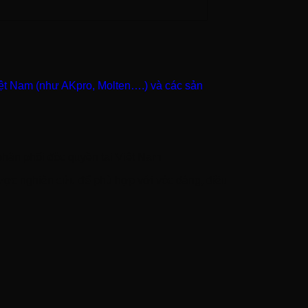
ệt Nam (như AKpro, Molten….) và các sản
phân phối độc quyền tại Việt Nam
ược nghiên cứu để phù hợp với vóc dáng, điều