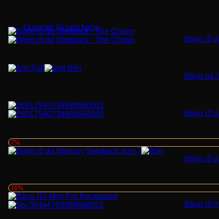
Sản phẩm vừa xem
Chưa có sản phẩm trong giỏ hàng.
Quay trở lại cửa hàng
Bóng rổ d
Hết hàng
400.000
₫
Bóng da S
580.000
₫
Bóng rổ 
380.000
₫
-7%
Bóng rổ d
450.000
₫
-16%
Bảng rổ m