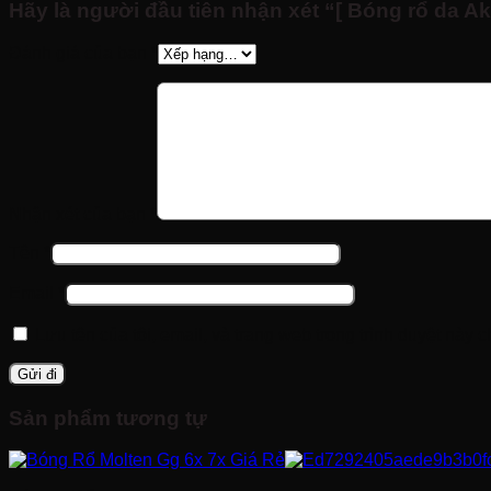
Hãy là người đầu tiên nhận xét “[ Bóng rổ da A
Đánh giá của bạn
*
Nhận xét của bạn
*
Tên
*
Email
*
Lưu tên của tôi, email, và trang web trong trình duyệt này ch
Sản phẩm tương tự