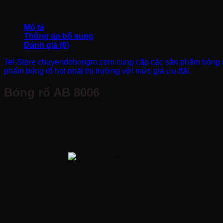
450.000
₫
Mô tả
Thông tin bổ sung
Đánh giá (0)
Tel-Store chuyendobongro.com cung cấp các sản phẩm bóng rổ
phẩm bóng rổ hot nhất thị trường với mức giá ưu đãi.
Bóng rổ AB 8006
• Bóng thi đấu, tập luyện Indoor
đến từ thương hiệu đồ
• AB8006
được sản xuất theo tiêu chuẩn quốc tế (FIBA
kiện thi đấu đặc trưng ở Việt Nam
Bóng Rổ Da Akpro 8006