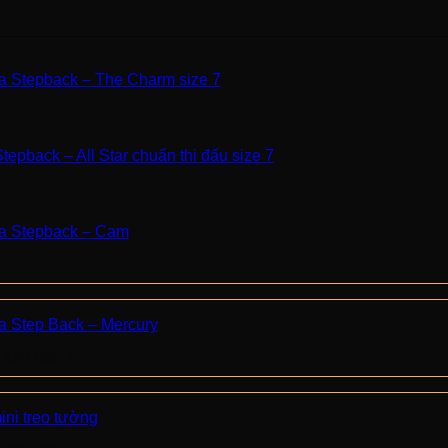
a Stepback – The Charm size 7
tepback – All Star chuẩn thi đấu size 7
da Stepback – Cam
a Step Back – Mercury
Giá
Giá
420.000
₫
gốc
hiện
là:
tại
450.000 ₫.
là:
ini treo tường
420.000 ₫.