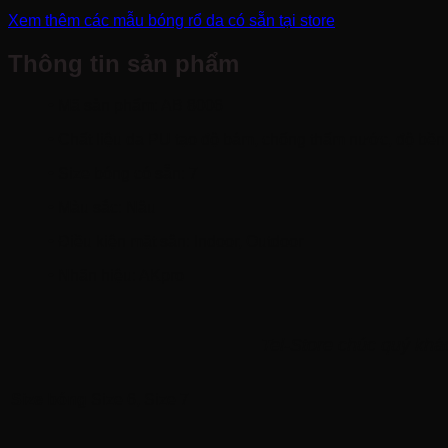
Xem thêm các mẫu bóng rổ da có sẵn tại store
Thông tin sản phẩm
•
Mã sản phẩm: AB 8006
•
Chất liệu da PU tạo độ bám, chống thấm nước, độ bền
•
Size bóng có sẵn: 7
•
Màu sắc: Nâu
•
Điều kiện mặt sân: Indoor, Outdoor
•
Nhãn hiệu: AKpro
Tel-Store chúc quý khác
Size bóng
Size 6, Size 7