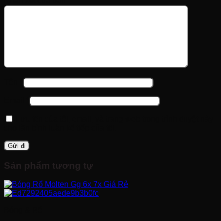
Nhận xét của bạn
*
Tên
*
Email
*
Lưu tên của tôi, email, và trang web trong trình duyệt này
cho lần bình luận kế tiếp của tôi.
Sản phẩm tương tự
Bóng & Rổ