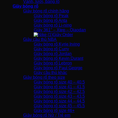
Vành, lưới, bảng rổ
Giày bóng rổ
Giày bóng rổ chính hãng
Giày bóng rổ Peak
Giày bóng rổ Anta
Giày bóng rổ Li-ning
Giày 361° – Xtep – Qiaodan
Giày Order
Giày cầu thủ NBA
Giày bóng rổ Kyrie Irving
Giày bóng rổ Curry
Giày bóng rổ Jordan
Giày bóng rổ Kevin Durant
Giày bóng rổ Lebron
Giày bóng rổ Paul George
Giày cầu thủ khác
Giày bóng rổ theo size
Giày bóng rổ size 40 – 40.5
Giày bóng rổ size 41 – 41.5
Giày bóng rổ size 42 – 42.5
Giày bóng rổ size 43 – 43.5
Giày bóng rổ size 44 – 44.5
Giày bóng rổ size 45 – 45.5
Giày bóng rổ size 46+
Giày bóng rổ Nữ / Trẻ em