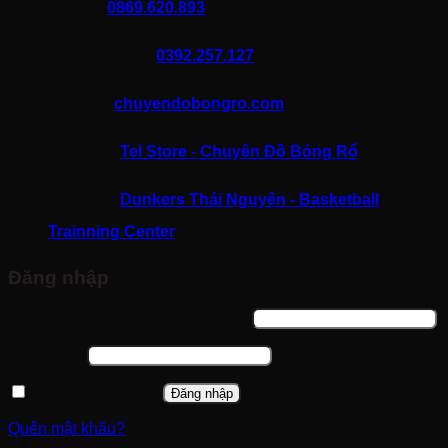
Hotline:
0869.620.893
Gọi mua hàng:
0392.257.127
Website:
chuyendobongro.com
Fanpage:
Tel Store - Chuyên Đồ Bóng Rổ
Fanpage:
Dunkers Thái Nguyên - Basketball
Trainning Center
Đăng nhập
Bắt
Tên tài khoản hoặc địa chỉ email
*
buộc
Bắt
Mật khẩu
*
buộc
Ghi nhớ mật khẩu
Đăng nhập
Quên mật khẩu?