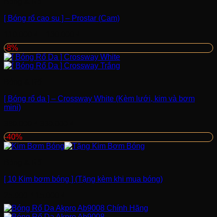
Bóng & Rổ
[ Bóng rổ cao su ] – Prostar (Cam)
110.000
₫
–
130.000
₫
-8%
Bóng & Rổ
[ Bóng rổ da ] – Crossway White (Kèm lưới, kim và bơm
mini)
Giá
Giá
360.000
₫
330.000
₫
gốc
hiện
-40%
là:
tại
360.000 ₫.
là:
330.000 ₫.
Bóng & Rổ
[ 10 Kim bơm bóng ] (Tặng kèm khi mua bóng)
Giá
Giá
25.000
₫
15.000
₫
gốc
hiện
là:
tại