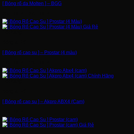
[ Bóng rổ da Molten ] – BGG
250.000
₫
–
270.000
₫
Hết hàng
Bóng & Rổ
[ Bóng rổ cao su ] – Prostar (4 màu)
110.000
₫
–
130.000
₫
Hết hàng
Bóng & Rổ
[ Bóng rổ cao su ] – Akpro ABX4 (Cam)
219.000
₫