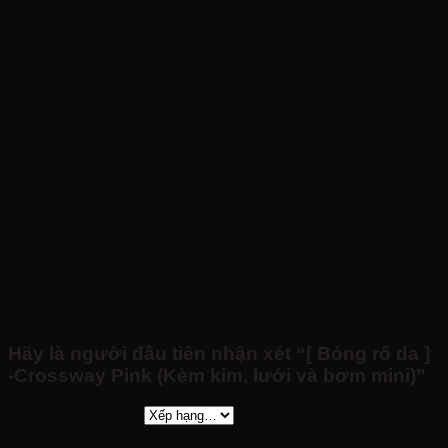
•
Size bóng có sẵn: 7
•
Màu sắc: Hồng
•
Điều kiện mặt sân: Indoor/Outdoor
•
Nhãn hiệu: Crossway
Tel-Store chúc quý khách hàng luôn có những trải
nghiệm tuyệt vời nhất bên trái bóng rổ!
Size
Size 7
Hãy là người đầu tiên nhận xét “[ Bóng rổ da ]
-Crossway Pink (Kèm kim, lưới và bơm mini)”
Đánh giá của bạn
*