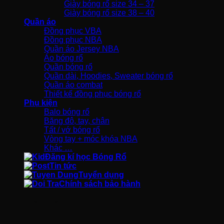
Giày bóng rổ size 34 – 37
Giày bóng rổ size 38 – 40
Quần áo
Đồng phục VBA
Đồng phục NBA
Quần áo Jersey NBA
Áo bóng rổ
Quần bóng rổ
Quần dài, Hoodies, Sweater bóng rổ
Quần áo combat
Thiết kế đồng phục bóng rổ
Phụ kiện
Balo bóng rổ
Băng đô, tay, chân
Tất / vớ bóng rổ
Vòng tay + móc khóa NBA
Khác …
Đăng kí học Bóng Rổ
Tin tức
Tuyển dụng
Chính sách bảo hành
Liên hệ