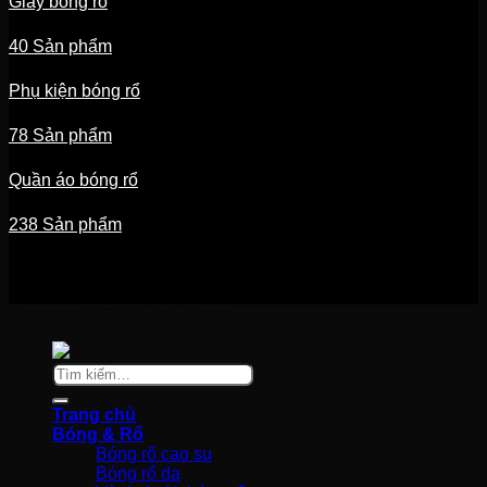
Giày bóng rổ
40 Sản phẩm
Phụ kiện bóng rổ
78 Sản phẩm
Quần áo bóng rổ
238 Sản phẩm
Copyright 2026 ©
Tel - Store
Tìm
kiếm:
Trang chủ
Bóng & Rổ
Bóng rổ cao su
Bóng rổ da