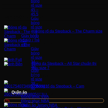
bóng
rổ size
45 –
45.5
Sản phẩm vừa xem
Giày
bóng
rổ size
Bóng rổ da Stepback – The Charm size
46+
7
Giày bóng
rổ Nữ / Trẻ
400.000
₫
em
Giày
bóng
Hết hàng
rổ size
34 –
Bóng da Stepback – All Star chuẩn thi
37
đấu size 7
Giày
bóng
580.000
₫
rổ size
38 –
Bóng rổ da Stepback – Cam
40
Quần áo
380.000
₫
Đồng phục VBA
-7%
Đồng phục NBA
Quần áo Jersey NBA